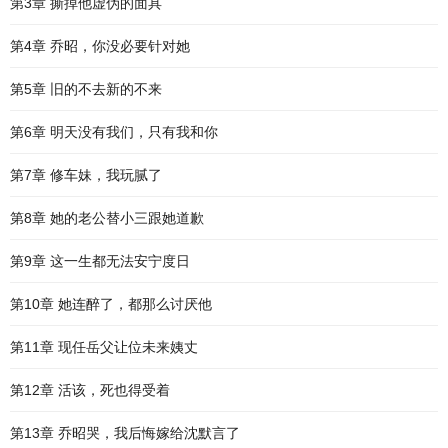
第3章 撕掉他虚伪的面具
第4章 乔昭，你没必要针对她
第5章 旧的不去新的不来
第6章 明天没有我们，只有我和你
第7章 修车妹，我玩腻了
第8章 她的老公替小三跟她道歉
第9章 这一生都无法安宁度日
第10章 她连醉了，都那么讨厌他
第11章 现任岳父让位未来姨丈
第12章 活该，死也得受着
第13章 乔昭哭，我后悔嫁给沈默言了