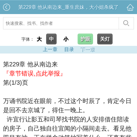
第229章 他从南边来_重生庶妹，大小姐杀疯了
大
中
小
护眼
关灯
字体：
上一章
目录
下一章
第229章 他从南边来
『章节错误,点此举报』
第(1/3)页
万诵书院近在眼前，不过这个时辰了，肯定今日
是回不去京城了，得住一晚上。
许宜行让影五和司琴找书院的人安排借住陪读
的房子，自己独自往宜闻的小隔间走去。看见他