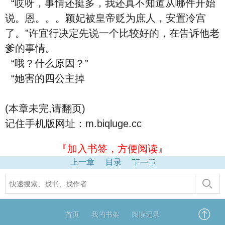
“哎呀，事情还挺多，我还真不知道从哪件开始
说。恩。。。颖妃被皇帝贬为庶人，安置冷宫
了。”许宜行决定先说一个比较好的，在告诉他老
爹的事情。
“哦？什么原因？”
“她害的四公主掉
(本章未完,请翻页)
记住手机版网址：m.biqluge.cc
『加入书签，方便阅读』
上一章
目录
下一章
首页
我的书架
阅读记录