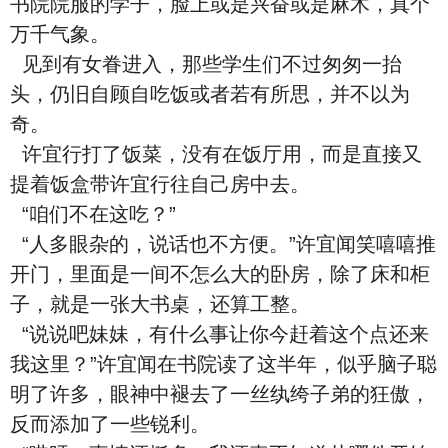
书院院服的学子，脸上或是兴奋或是麻木，真个
万千气象。
见到有女眷进入，那些学生们不过匆匆一抬
头，仍旧自顾自吃饭或者若有所思，并不以为
奇。
许宜行打了饭菜，没有在饭厅用，而是直接又
提着饭盒带许宜行往自己房中去。
“咱们不在这吃？”
“人多眼杂的，说话也不方便。”许宜闻笑嘻嘻推
开门，里面是一间不怎么大的卧房，除了床和柜
子，就是一张大书桌，还算工整。
“说说吧妹妹，有什么事让你今赶着这个点还来
我这里？”许宜闻在书院读了这半年，似乎脑子聪
明了许多，眼神中褪去了一丝纨绔子弟的狂傲，
反而添加了一些锐利。