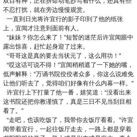
双目有神，正在拼命动笔抄写着什么，还真有些
不忍打扰，就在旁边慢慢观赏。
一直到日光将许宜行的影子印到了他的纸张
上，宜闻才注意到面前有人。
“妹妹？你怎么来了！”短暂的迷茫后许宜闻眼中
露出惊喜，赶忙起身迎了过来。
“哥哥这是真的要去当状元了，这么用功！”
“哎这话可说不得！”宜闻稍稍遮了一下她的嘴，
低声解释：“万诵书院佼佼者众多，你这么说难免
让他们听去了，觉得咱们好像有什么内幕一样。”
许宜行上下打量了他一番，嬉笑道：“没看出来
这书院还把你教谨慎了，真是三日不见当刮目相
看了。”
“走吧，也该吃饭了，我带你去饭厅看看。”许宜
闻带着宜行，一起往饭厅走去，一路上都是穿着