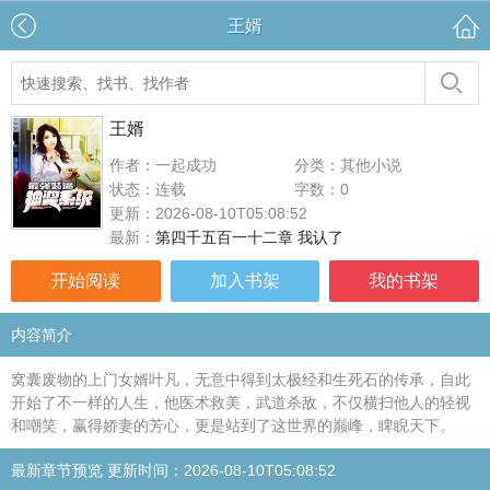
王婿
王婿
作者：一起成功
分类：其他小说
状态：连载
字数：0
更新：2026-08-10T05:08:52
最新：
第四千五百一十二章 我认了
开始阅读
加入书架
我的书架
内容简介
窝囊废物的上门女婿叶凡，无意中得到太极经和生死石的传承，自此
开始了不一样的人生，他医术救美，武道杀敌，不仅横扫他人的轻视
和嘲笑，赢得娇妻的芳心，更是站到了这世界的巅峰，睥睨天下。
最新章节预览 更新时间：2026-08-10T05:08:52