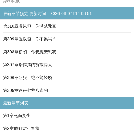
趁机抱她
最新章节预览 更新时间：2026-08-07T14:08:51
第310章温以恒，你滥杀无辜
第309章温以恒，你不累吗？
第308章初初，你安慰安慰我
第307章暗搓搓的拆散两人
第306章阴狠，绝不能轻饶
第305章迷得七荤八素的
最新章节列表
第1章死而复生
第2章他们要活埋我