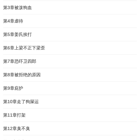
第3章被泼狗血
第4章虐待
第5章姜氏挨打
第6章上梁不正下梁歪
第7章恐吓卫四郎
第8章被拒绝的原因
第9章庇护
第10章走了狗屎运
第11章打架
第12章臭不臭