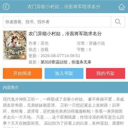
农门异能小村姑，冷面将军跪求名分
农门异能小村姑，冷面将军跪求名分
作者：若光
分类：穿越小说
状态：连载
字数：0
更新：2026-08-07T14:08:51
最新：
第310章温以恒，你滥杀无辜
开始阅读
加入书架
我的书架
内容简介
现代鬼才神医卫初一，一睁眼成了农家小村姑。 爹不疼娘不爱，亲戚
朋友皆奇葩，兄弟姐妹都是渣。 卫初一只想赶紧走上发财路！识草
药，救蛇毒，虐渣母，还把顽劣弟弟治得服服帖帖！靠着一身异能医
术走出一方天地。 只是……这个双脚残废，性情冷漠的将军是怎么回
事？天天在她面前晃。 温以恒为了拱看上的白菜，各种谋划。遇袭时