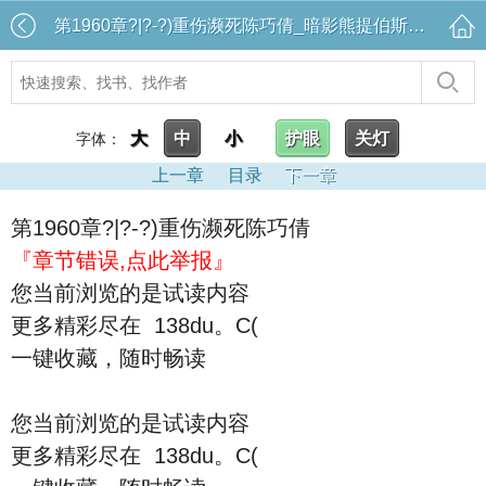
第1960章?|?-?)重伤濒死陈巧倩_暗影熊提伯斯的位面之旅
大
中
小
护眼
关灯
字体：
上一章
目录
下一章
第1960章?|?-?)重伤濒死陈巧倩
『章节错误,点此举报』
您当前浏览的是试读内容
更多精彩尽在 138du。C(
一键收藏，随时畅读
您当前浏览的是试读内容
更多精彩尽在 138du。C(