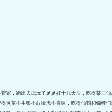
家，跑出去疯玩了足足好十几天后，吃得某三仙
变得灵草不生狼不敢嚎虎不肯啸，吃得仙鹤和锦鲤们