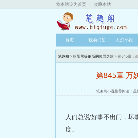
将本站设为首页
|
收藏本站
首页
我的书架
玄幻小说
笔趣阁
>
暗影熊提伯斯的位面之旅
> 第845章
第845章 
笔趣阁小说推荐阅读：
圣
人们总说‘好事不出门，坏事
度。