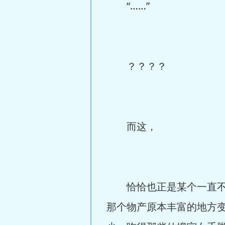
“……”
？？？？
而这，
恰恰也正是某个一直不着
那个物产原本丰富的地方