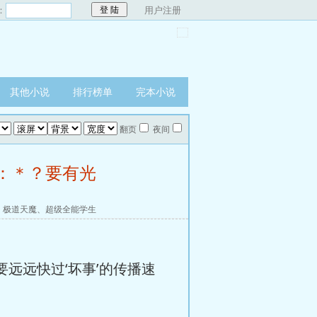
：
用户注册
其他小说
排行榜单
完本小说
翻页
夜间
．：＊？要有光
、
极道天魔
、
超级全能学生
要远远快过‘坏事’的传播速