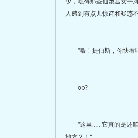
少，吃得那些仙娥宫女手
人感到有点儿惊诧和疑惑
“喂！提伯斯，你快看呐
oo?
“这里……它真的是还咱
地方？！”