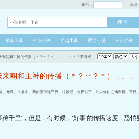
账号：
密码
修真小说
都市小说
穿越小说
网游小说
科幻小说
 万妖来朝和主神的传播（＊？︶？＊）．。．：＊？要有光
万妖来朝和主神的传播（＊？︶？＊）．。
墟
、
元尊
、
大靠山
、
我的微信连三界
、
牧神记
、
永夜君王
、
凡人修仙之仙界篇
、
官梯
传千里’，但是，有时候，‘好事’的传播速度，恐怕