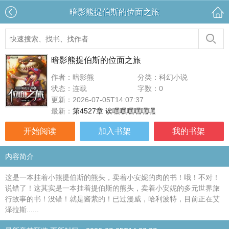
暗影熊提伯斯的位面之旅
暗影熊提伯斯的位面之旅
作者：暗影熊
分类：科幻小说
状态：连载
字数：0
更新：2026-07-05T14:07:37
最新：
第4527章 诶嘿嘿嘿嘿嘿嘿
开始阅读
加入书架
我的书架
内容简介
这是一本挂着小熊提伯斯的熊头，卖着小安妮的肉的书！哦！不对！
说错了！这其实是一本挂着提伯斯的熊头，卖着小安妮的多元世界旅
行故事的书！没错！就是酱紫的！已过漫威，哈利波特，目前正在艾
泽拉斯......