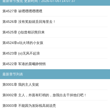
最新章节预览 更新时间：2026-07-05T14:07:37
第4527章 诶嘿嘿嘿嘿嘿嘿
第4526章 没有奖励就丢回海里去！
第4525章 ()似曾相识熊归来
第4524章o玩火球的小女孩
第4523章 (o)无风不起浪
第4522章 军港的晨曦静悄悄
最新章节列表
第0001章 我的主人安妮
第0002章 主人，外面有盯梢的，放我出去干掉他们吧！
第0003章 不能因为发际线高就说秃