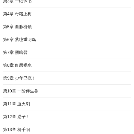
第3章 一纸休书
第4章 母猪上树
第5章 血脉枷锁
第6章 紫瞳重明鸟
第7章 黑暗臂
第8章 红颜祸水
第9章 少年已疯！
第10章 一阶伴生兽
第11章 血火刺
第12章 逆子！！
第13章 柳千阳