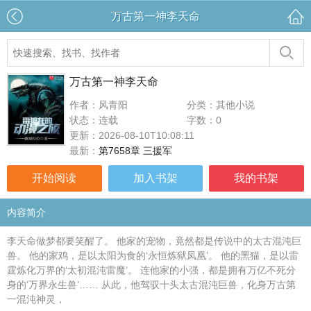
万古第一神李天命
万古第一神李天命
作者：风青阳
分类：其他小说
状态：连载
字数：0
更新：2026-08-10T10:08:11
最新：
第7658章 三援军
开始阅读
加入书架
我的书架
内容简介
李天命做梦都要笑醒了。 他家的宠物，竟然都是传说中的太古混沌巨
兽。 他的家鸡，是以太阳为食的‘永恒炼狱凤凰’。 他的黑猫，是以雷
霆炼化万界的‘太初混沌雷魔’。 连他家的小强，都是拥有万亿不死分
身的‘万界永生兽’…… 从此，他驾驭十头太古混沌巨兽，化身万古第
一混沌神灵，