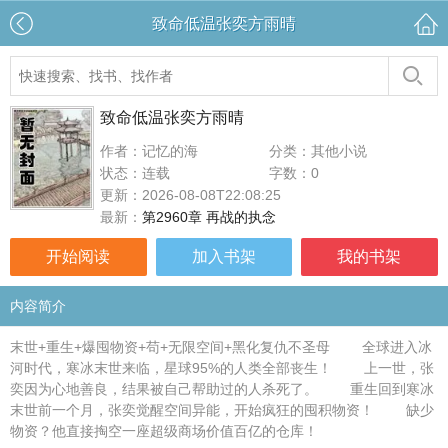
致命低温张奕方雨晴
致命低温张奕方雨晴
作者：记忆的海
分类：其他小说
状态：连载
字数：0
更新：2026-08-08T22:08:25
最新：
第2960章 再战的执念
开始阅读
加入书架
我的书架
内容简介
末世+重生+爆囤物资+苟+无限空间+黑化复仇不圣母 全球进入冰
河时代，寒冰末世来临，星球95%的人类全部丧生！ 上一世，张
奕因为心地善良，结果被自己帮助过的人杀死了。 重生回到寒冰
末世前一个月，张奕觉醒空间异能，开始疯狂的囤积物资！ 缺少
物资？他直接掏空一座超级商场价值百亿的仓库！