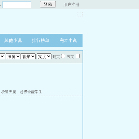
：
用户注册
其他小说
排行榜单
完本小说
翻页
夜间
、
极道天魔
、
超级全能学生