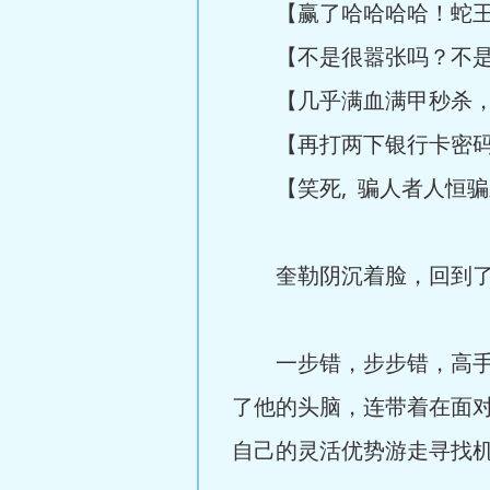
【赢了哈哈哈哈！蛇王
【不是很嚣张吗？不是
【几乎满血满甲秒杀，
【再打两下银行卡密码
【笑死, 骗人者人恒骗
奎勒阴沉着脸，回到了房
一步错，步步错，高手对
了他的头脑，连带着在面对
自己的灵活优势游走寻找