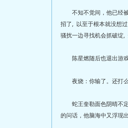
不知不觉间，他已经被陈
招了, 以至于根本就没想
骚扰一边寻找机会抓破绽,
陈星燃随后也退出游戏界面
夜烧：你输了。还打
蛇王奎勒面色阴晴不定,
的问话，他脑海中又浮现