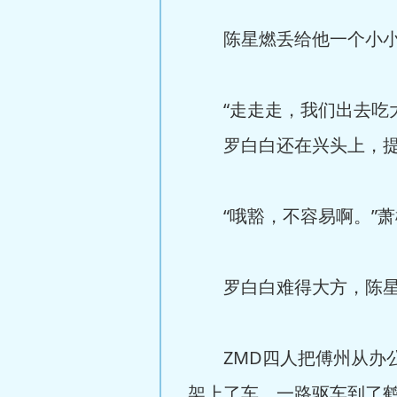
陈星燃丢给他一个小小的
“走走走，我们出去吃大
罗白白还在兴头上，提议
“哦豁，不容易啊。”萧
罗白白难得大方，陈星
ZMD四人把傅州从办公
架上了车，一路驱车到了