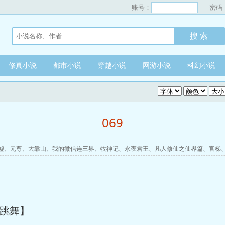
账号：
密码
修真小说
都市小说
穿越小说
网游小说
科幻小说
069
墟
、
元尊
、
大靠山
、
我的微信连三界
、
牧神记
、
永夜君王
、
凡人修仙之仙界篇
、
官梯
跳舞】