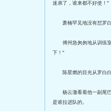
迷弟了，谁来都不好使！”
萧楠罕见地没有怼罗白白
傅州急匆匆地从训练室出
下！”
陈星燃的目光从罗白白和
杨云澈看着他一副尾巴都
是谁拉进队的。