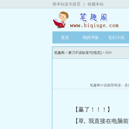
将本站设为首页
|
收藏本站
首页
我的书架
玄幻小说
笔趣阁
>
磨刀不误砍菜弓[电竞]
> 069
笔趣阁小说推荐阅读：
圣
【赢了！！！】
【草, 我直接在电脑前