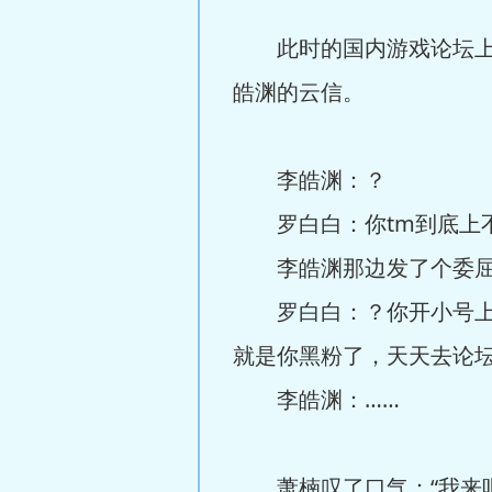
此时的国内游戏论坛上已
皓渊的云信。
李皓渊：？
罗白白：你tm到底上不
李皓渊那边发了个委屈
罗白白：？你开小号上也
就是你黑粉了，天天去论
李皓渊：……
萧楠叹了口气：“我来吧