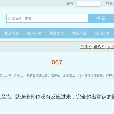
账号：
密码
修真小说
都市小说
穿越小说
网游小说
科幻小说
067
墟
、
元尊
、
大靠山
、
我的微信连三界
、
牧神记
、
永夜君王
、
凡人修仙之仙界篇
、
官梯
疾, 就连奎勒也没有反应过来，完全超出常识的