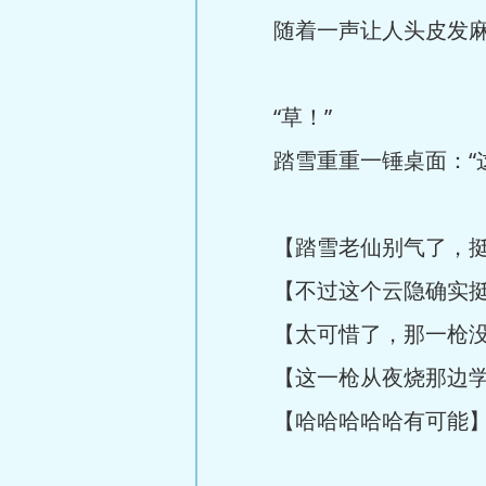
随着一声让人头皮发麻的
“草！”
踏雪重重一锤桌面：“这
【踏雪老仙别气了，挺
【不过这个云隐确实挺强
【太可惜了，那一枪没
【这一枪从夜烧那边学的
【哈哈哈哈哈有可能