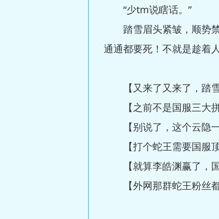
“少tm说瞎话。”
踏雪眉头紧皱，顺势禁言
通通都要死！不就是趁着
【又来了又来了，踏雪
【之前不是国服三大拼刀
【别说了，这个云隐一输
【打个蛇王需要国服顶
【就算李皓渊赢了，国
【外网那群蛇王粉丝都已