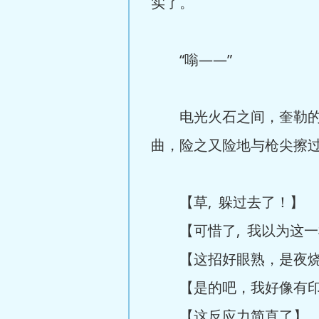
实了。
“嗡——”
电光火石之间，奎勒的身
曲，险之又险地与枪尖擦
【草, 躲过去了！】
【可惜了, 我以为这一
【这招好眼熟，是夜烧
【是的吧，我好像有印象
【这反应力简直了】