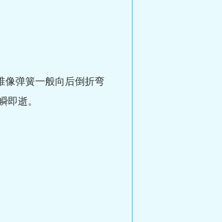
椎像弹簧一般向后倒折弯
瞬即逝。