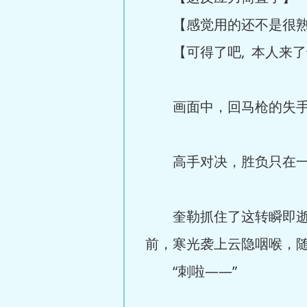
【感觉用的还不是很熟练
【可得了吧, 本人来了
画面中，回马枪的失手
高手对决，胜负只在一念
奎勒抓住了这转瞬即逝的
前，寒光袭上云隐咽喉，
“刺啦——”