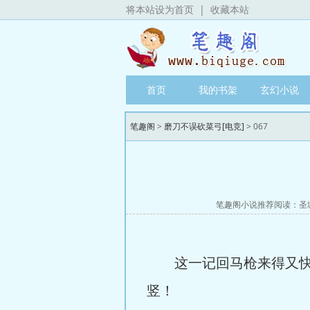
将本站设为首页
|
收藏本站
首页
我的书架
玄幻小说
笔趣阁
>
磨刀不误砍菜弓[电竞]
> 067
笔趣阁小说推荐阅读：
圣
这一记回马枪来得又快又
竖！