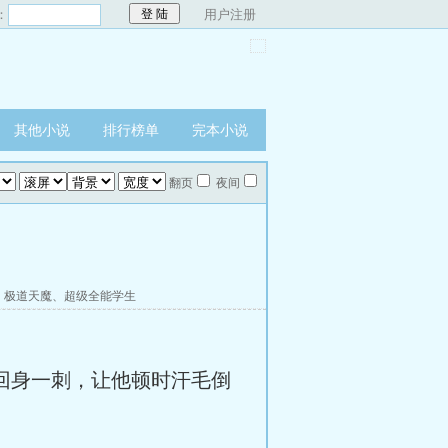
：
用户注册
其他小说
排行榜单
完本小说
翻页
夜间
、
极道天魔
、
超级全能学生
回身一刺，让他顿时汗毛倒