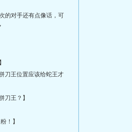
次的对手还有点像话，可
”
】
拼刀王位置应该给蛇王才
拼刀王？】
粉！】