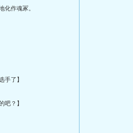
地化作魂冢。
选手了】
的吧？】