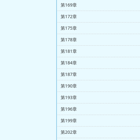
第169章
第172章
第175章
第178章
第181章
第184章
第187章
第190章
第193章
第196章
第199章
第202章