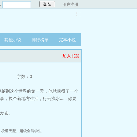
：
用户注册
其他小说
排行榜单
完本小说
加入书架
字数：0
穿越到这个世界的第一天，他就获得了一个
事，换个新地方生活，行云流水…… 你要
友发布。
、
极道天魔
、
超级全能学生