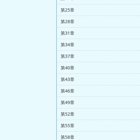
第25章
第28章
第31章
第34章
第37章
第40章
第43章
第46章
第49章
第52章
第55章
第58章