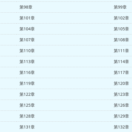
第98章
第99章
第101章
第102章
第104章
第105章
第107章
第108章
第110章
第111章
第113章
第114章
第116章
第117章
第119章
第120章
第122章
第123章
第125章
第126章
第128章
第129章
第131章
第132章