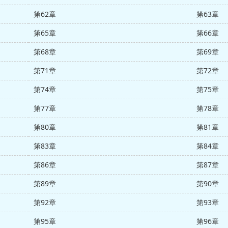
第62章
第63章
第65章
第66章
第68章
第69章
第71章
第72章
第74章
第75章
第77章
第78章
第80章
第81章
第83章
第84章
第86章
第87章
第89章
第90章
第92章
第93章
第95章
第96章