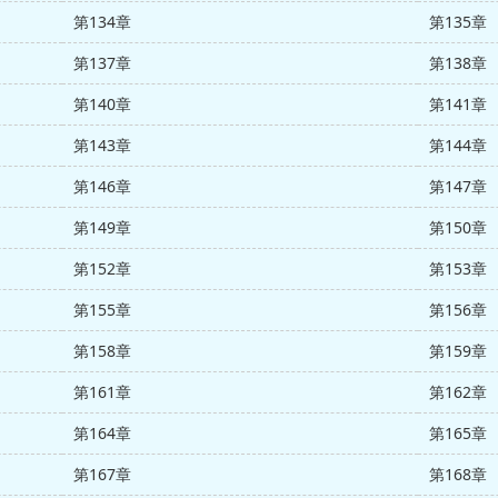
第134章
第135章
第137章
第138章
第140章
第141章
第143章
第144章
第146章
第147章
第149章
第150章
第152章
第153章
第155章
第156章
第158章
第159章
第161章
第162章
第164章
第165章
第167章
第168章