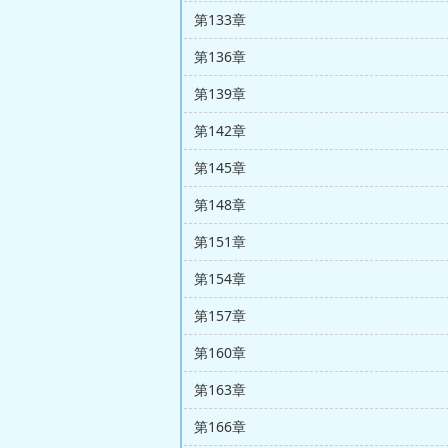
第133章
第136章
第139章
第142章
第145章
第148章
第151章
第154章
第157章
第160章
第163章
第166章