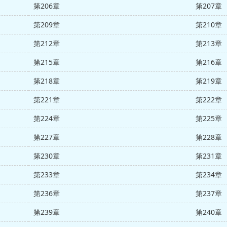
第206章
第207章
第209章
第210章
第212章
第213章
第215章
第216章
第218章
第219章
第221章
第222章
第224章
第225章
第227章
第228章
第230章
第231章
第233章
第234章
第236章
第237章
第239章
第240章