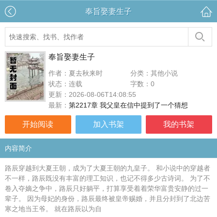
奉旨娶妻生子
奉旨娶妻生子
作者：夏去秋来时
分类：其他小说
状态：连载
字数：0
更新：2026-08-06T14:08:55
最新：
第2217章 我父皇在信中提到了一个猜想
开始阅读
加入书架
我的书架
内容简介
路辰穿越到大夏王朝，成为了大夏王朝的九皇子。 和小说中的穿越者
不一样，路辰既没有丰富的理工知识，也记不得多少古诗词。 为了不
卷入夺嫡之争中，路辰只好躺平，打算享受着着荣华富贵安静的过一
辈子。 因为母妃的身份，路辰最终被皇帝赐婚，并且分封到了北边苦
寒之地当王爷。 就在路辰以为自