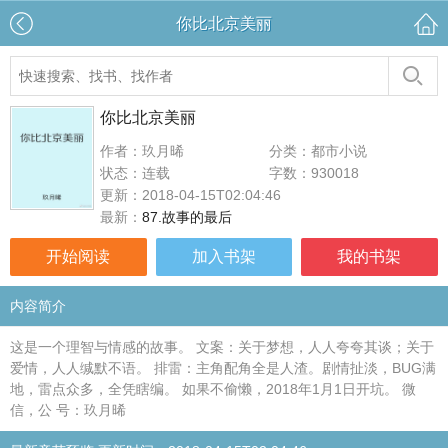
你比北京美丽
你比北京美丽
作者：玖月晞
分类：都市小说
状态：连载
字数：930018
更新：2018-04-15T02:04:46
最新：
87.故事的最后
开始阅读
加入书架
我的书架
内容简介
这是一个理智与情感的故事。 文案：关于梦想，人人夸夸其谈；关于
爱情，人人缄默不语。 排雷：主角配角全是人渣。剧情扯淡，BUG满
地，雷点众多，全凭瞎编。 如果不偷懒，2018年1月1日开坑。 微
信，公 号：玖月晞