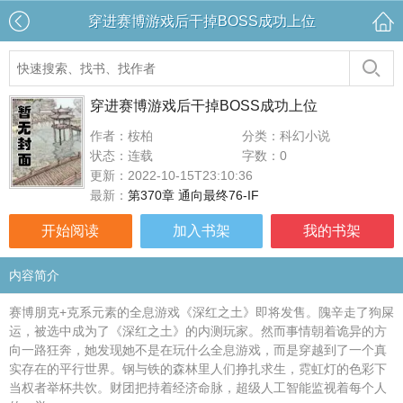
穿进赛博游戏后干掉BOSS成功上位
穿进赛博游戏后干掉BOSS成功上位
作者：桉柏
分类：科幻小说
状态：连载
字数：0
更新：2022-10-15T23:10:36
最新：
第370章 通向最终76-IF
开始阅读
加入书架
我的书架
内容简介
赛博朋克+克系元素的全息游戏《深红之土》即将发售。隗辛走了狗屎
运，被选中成为了《深红之土》的内测玩家。然而事情朝着诡异的方
向一路狂奔，她发现她不是在玩什么全息游戏，而是穿越到了一个真
实存在的平行世界。钢与铁的森林里人们挣扎求生，霓虹灯的色彩下
当权者举杯共饮。财团把持着经济命脉，超级人工智能监视着每个人