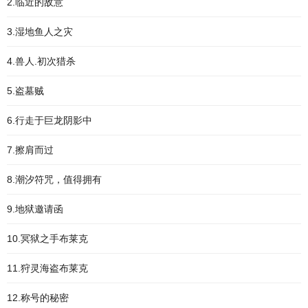
2.临近的敌意
3.湿地鱼人之灾
4.兽人.初次猎杀
5.盗墓贼
6.行走于巨龙阴影中
7.擦肩而过
8.潮汐符咒，值得拥有
9.地狱邀请函
10.冥狱之手布莱克
11.狩灵海盗布莱克
12.称号的秘密