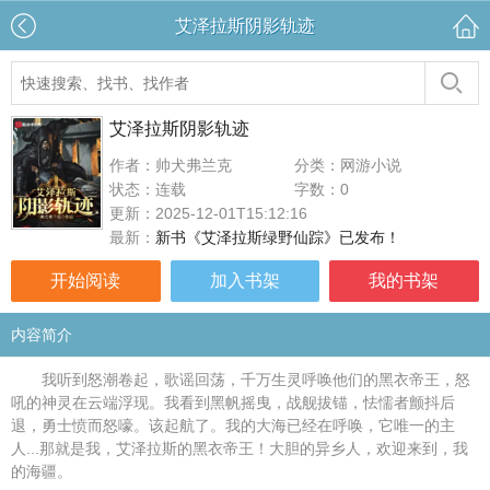
艾泽拉斯阴影轨迹
艾泽拉斯阴影轨迹
作者：帅犬弗兰克
分类：网游小说
状态：连载
字数：0
更新：2025-12-01T15:12:16
最新：
新书《艾泽拉斯绿野仙踪》已发布！
开始阅读
加入书架
我的书架
内容简介
我听到怒潮卷起，歌谣回荡，千万生灵呼唤他们的黑衣帝王，怒
吼的神灵在云端浮现。我看到黑帆摇曳，战舰拔锚，怯懦者颤抖后
退，勇士愤而怒嚎。该起航了。我的大海已经在呼唤，它唯一的主
人...那就是我，艾泽拉斯的黑衣帝王！大胆的异乡人，欢迎来到，我
的海疆。